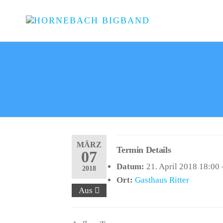
HORNEB
Jazz,
Soul,
BIGBAND
Funk
und
vieles
mehr
Made in
Coesfeld
MÄRZ
Termin Details
07
Datum:
21. April 2018 18:00
2018
Ort:
Gasthaus Ritter
Aus