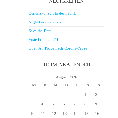
NEUIGKEITEN
Benefizkonzert in der Fabrik
Night Groove 2025
Save the Date!
Erste Probe 2021!
Open Air Probe nach Corona-Pause
TERMINKALENDER
August 2026
M
D
M
D
F
S
S
1
2
3
4
5
6
7
8
9
10
11
12
13
14
15
16